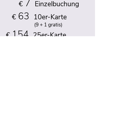
7
€
Einzelbuchung
63
€
10er-Karte
(9 + 1 gratis)
154
€
25er-Karte
(22 + 3 gratis)
Jetzt Mitglied werden
Impressum
Datenschutz
AGB
Widerruf