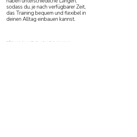
haben unterschiedliche Längen,
sodass du, je nach verfügbarer Zeit,
das Training bequem und flexibel in
deinen Alltag einbauen kannst.
FÜR NOCH MEHR ABWECHSLUNG
Online-Livetrainings
Intensive Trainingseinheiten
zusätzlich buchbar
In unserem Mitgliederbereich stehen
dir zahlreiche Videos jederzeit für dein
Training zur Verfügung. Zusätzlich hast
du hier die Möglichkeit, Online-
Livetrainings zu buchen (zusätzliche
Kosten: 7€ je Stunde). Es wird
wöchentlich eine neue Trainingseinheit
mit der Dauer von 60 Minuten
angeboten. Eine tolle Möglichkeit zum